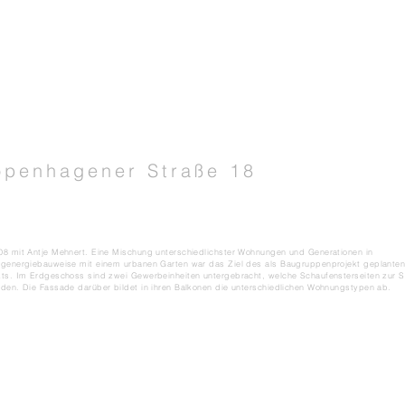
openhagener Straße 18
08 mit Antje Mehnert. Eine Mischung unterschiedlichster Wohnungen und Generationen in
igenergiebauweise mit einem urbanen Garten war das Ziel des als Baugruppenprojekt geplante
kts. Im Erdgeschoss sind zwei Gewerbeinheiten untergebracht, welche Schaufensterseiten zur S
lden. Die Fassade darüber bildet in ihren Balkonen die unterschiedlichen Wohnungstypen ab.