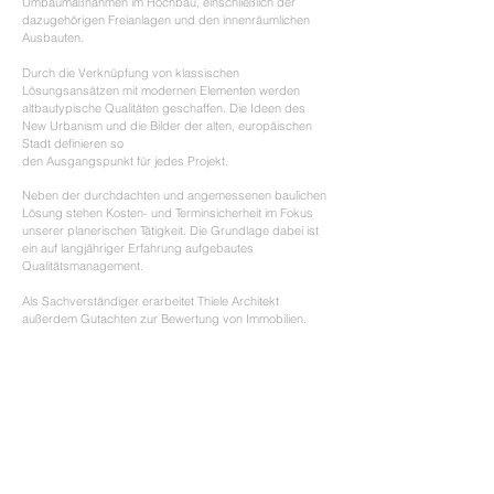
Umbaumaßnahmen im Hochbau, einschließlich der
dazugehörigen Freianlagen und den innenräumlichen
Ausbauten.
Durch die Verknüpfung von klassischen
Lösungsansätzen mit modernen Elementen werden
altbautypische Qualitäten geschaffen. Die Ideen des
New Urbanism und die Bilder der alten, europäischen
Stadt definieren so
den Ausgangspunkt für jedes Projekt.
Neben der durchdachten und angemessenen baulichen
Lösung stehen Kosten- und Terminsicherheit im Fokus
unserer planerischen Tätigkeit. Die Grundlage dabei ist
ein auf langjähriger Erfahrung aufgebautes
Qualitätsmanagement.
Als Sachverständiger erarbeitet Thiele Architekt
außerdem Gutachten zur Bewertung von Immobilien.