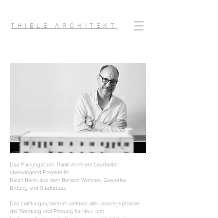
THIELE ARCHITEKT
Das Planungsbüro Thiele Architekt bearbeitet
überwiegend Projekte im
Raum Berlin aus dem Bereich Wohnen, Gewerbe,
Bildung und Städtebau.
Das Leistungsspektrum umfasst alle Leistungsphasen
der Beratung und Planung für Neu- und