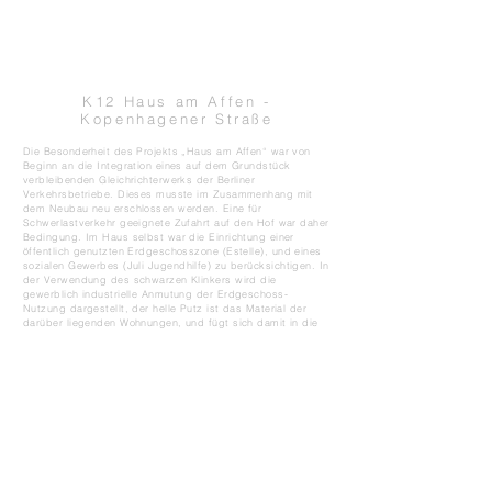
K12 Haus am Affen -
Kopenhagener Straße
Die Besonderheit des Projekts „Haus am Affen“ war von
Beginn an die Integration eines auf dem Grundstück
verbleibenden Gleichrichterwerks der Berliner
Verkehrsbetriebe. Dieses musste im Zusammenhang mit
dem Neubau neu erschlossen werden. Eine für
Schwerlastverkehr geeignete Zufahrt auf den Hof war daher
Bedingung. Im Haus selbst war die Einrichtung einer
öffentlich genutzten Erdgeschosszone (
Estelle
​), und eines
sozialen Gewerbes (
Juli Jugendhilfe
) zu berücksichtigen. In
der Verwendung des schwarzen Klinkers wird die
gewerblich industrielle Anmutung der Erdgeschoss-
Nutzung dargestellt, der helle Putz ist das Material der
darüber liegenden Wohnungen, und fügt sich damit in die
Gebäudefolge der Straße ein. Auf der zum
namensgebenden „Spielplatz am Affen“ hin gelegen
Brandwand ranken große Glyzinien empor. Im hinteren Teil
ist eine vom Bildhauer
Carl Constantin Weber
geschaffene
Brunnenskupltur, die im Ensemble mit der Affenskulptur
von
Stefan Horota
auf dem Spielplatz steht.
zurück