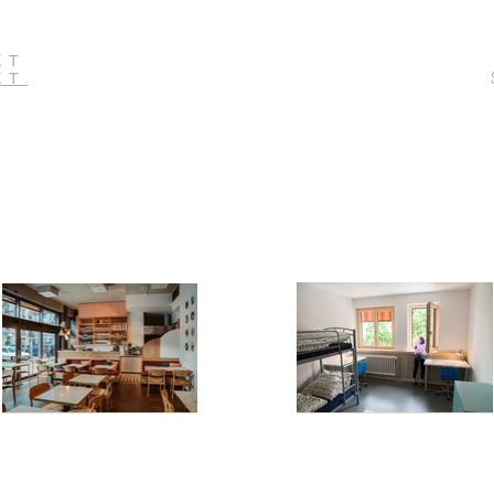
KT
KT